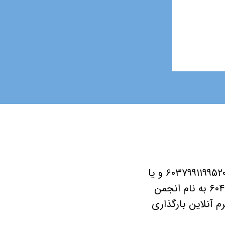
داوطلبان ثبت‌نام در این کارگاه مي­بايست مبلغ ثبت‌نام را به شماره کارت ۶۰۳۷۹۹۱۱۹۹۵۲۰۱۲۷ و یا
شماره حساب ۰۱۰۵۷۹۴۵۳۴۰۰۵ بانک ملی ایران، شعبه فلسطین شمالی، کد ۶۰۴ به نام انجمن
 آنلاین بارگذاری