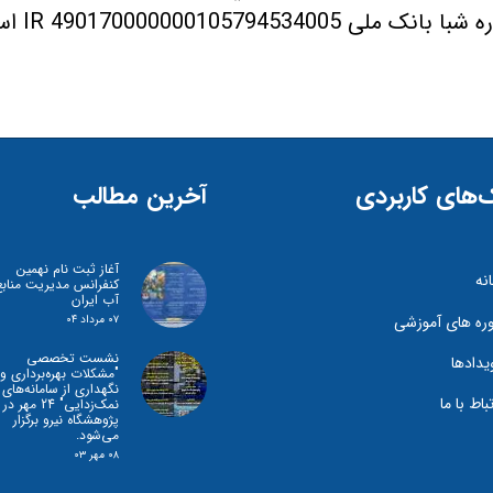
 شبا بانک ملی 490170000000105794534005 IR است.​​​​​​​
‌های کاربردی
آخرین مطالب
آغاز ثبت نام نهمین
نه
کنفرانس مدیریت منابع
آب ایران
ره های آموزشی
۰۷ مرداد ۰۴
نشست تخصصی
یدادها
"مشكلات بهره‌برداری و
نگهداری از سامانه‌های
تباط با ما
نمک‌زدايی" 24 مهر در
پژوهشگاه نیرو برگزار
می‌شود.
۰۸ مهر ۰۳