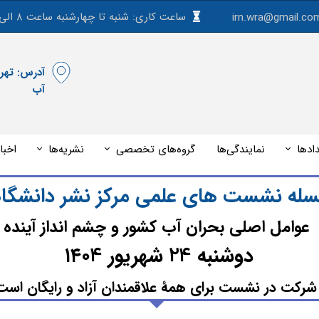
ساعت کاری: شنبه تا چهارشنبه ساعت ۸ الی ۱۵
irn.wra@gmail.co
آب
ادها
نمایندگی‌ها
گروه‌های تخصصی
نشریه‌ها
اخبا
ارومیه - 14 اردیبهشت 1405
سله نشست های علمی مرکز نشر دانشگا
عوامل اصلی بحران آب کشور و چشم انداز آینده
دوشنبه
شهریور ۱
۰
۴
۴
۲​​​​​​​۴
شرکت در نشست برای همۀ علاقمندان آزاد و رایگان است