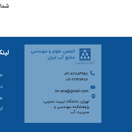
​​​​​​​شماره
لینک
انجمن علوم و مهندسی
منابع آب ایران
۰۲۱-۸۲۸۸۳۹۹۸
خا
۰۲۱-22417487
دو
irn.wra@gmail.com
رو
تهران، دانشگاه تربیت مدرس،
پژوهشکده مهندسی و
ار
مدیریت آب​​​​​​​