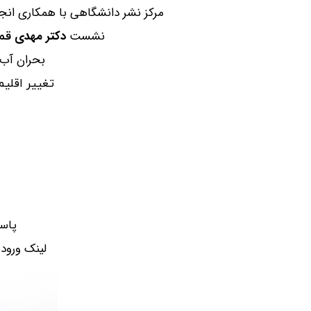
مرکز نشر دانشگاهی با همکاری انج
نشست
دکتر مهدی
قم
:​​​​​​​بح
تغییر اقلی
پاس
https://roomeet.ir/join/guest/room?id=PeXKW :لینک ورود