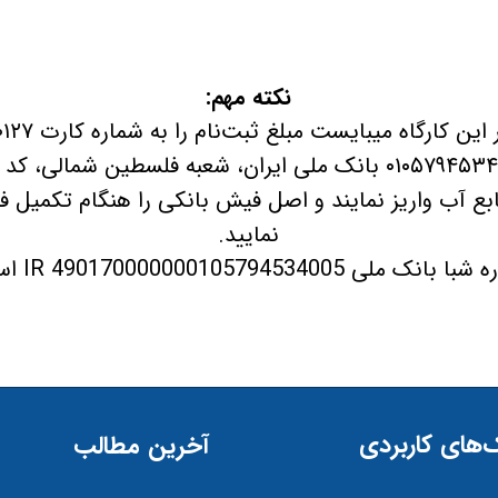
نکته مهم:
بع آب واريز نمايند و اصل فيش بانكی را هنگام تکمیل فرم
نمایید.
 شبا بانک ملی 490170000000105794534005 IR است.​​​​​​​
‌های کاربردی
آخرین مطالب