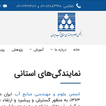
m
تلفکس: ۸۲۸۸۳۹۹۸-۰۲۱ و 22417487-۰۲۱
خانه
درباره ما
آموزش
پژوهش
روید
وبینار رایگان اثرات تغییراقلیم بر دریاچه 
نمایندگی‌های استانی
انجمن علوم و مهندسی منابع آب
ایران
۱۳۷۳،
به منظور گسترش و پیشبرد و ارتقاء 