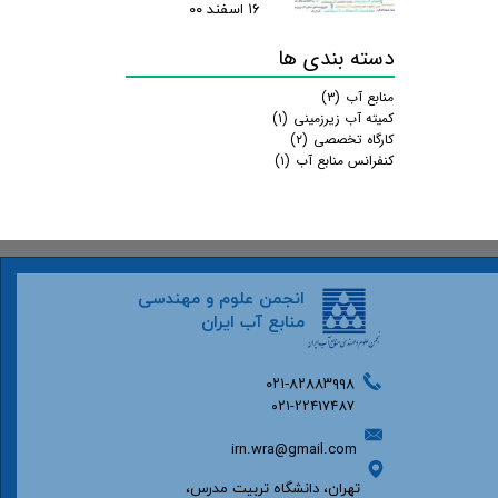
۱۶ اسفند ۰۰
دسته بندی ها
منابع آب
(۳)
کمیته آب زیرزمینی
(۱)
کارگاه تخصصی
(۲)
کنفرانس منابع آب
(۱)
انجمن علوم و مهندسی
منابع آب ایران
۰۲۱-۸۲۸۸۳۹۹۸
۰۲۱-22417487
irn.wra@gmail.com
تهران، دانشگاه تربیت مدرس،