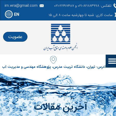
irn.wra@gmail.com
تلفکس: ۸۲۸۸۳۹۹۸-۰۲۱ و 22417487-۰۲۱
EN
ساعت کاری: شنبه تا چهارشنبه ساعت ۸ الی ۱۵
عضویت
آدرس: تهران، دانشگاه تربیت مدرس، پژوهشگاه مهندسی و مدیریت آب
آخرین مقالات