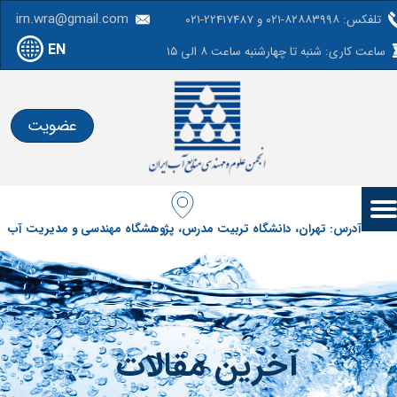
irn.wra@gmail.com
تلفکس: ۸۲۸۸۳۹۹۸-۰۲۱ و 22417487-۰۲۱
EN
ساعت کاری: شنبه تا چهارشنبه ساعت ۸ الی ۱۵
عضویت
آدرس: تهران، دانشگاه تربیت مدرس، پژوهشگاه مهندسی و مدیریت آب
آخرین مقالات