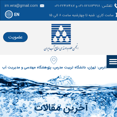
irn.wra@gmail.com
تلفکس: ۸۲۸۸۳۹۹۸-۰۲۱ و 22417487-۰۲۱
EN
ساعت کاری: شنبه تا چهارشنبه ساعت ۸ الی ۱۵
عضویت
آدرس: تهران، دانشگاه تربیت مدرس، پژوهشگاه مهندسی و مدیریت آب
آخرین مقالات