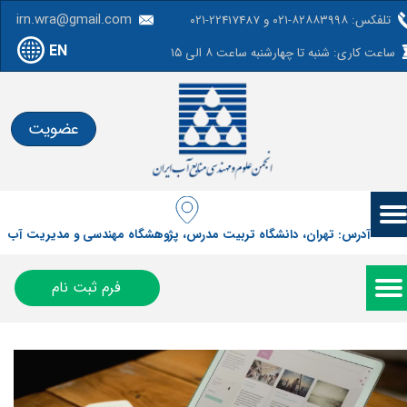
irn.wra@gmail.com
تلفکس: ۸۲۸۸۳۹۹۸-۰۲۱ و 22417487-۰۲۱
EN
ساعت کاری: شنبه تا چهارشنبه ساعت ۸ الی ۱۵
عضویت
آدرس: تهران، دانشگاه تربیت مدرس، پژوهشگاه مهندسی و مدیریت آب
فرم ثبت نام