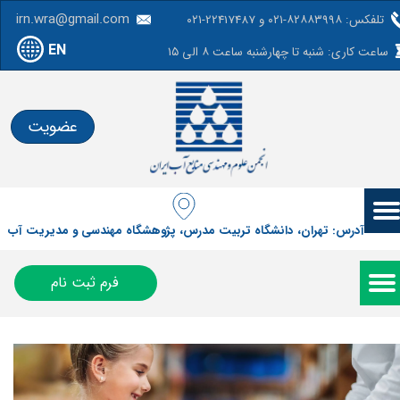
irn.wra@gmail.com
تلفکس: ۸۲۸۸۳۹۹۸-۰۲۱ و 22417487-۰۲۱
EN
ساعت کاری: شنبه تا چهارشنبه ساعت ۸ الی ۱۵
عضویت
آدرس: تهران، دانشگاه تربیت مدرس، پژوهشگاه مهندسی و مدیریت آب
فرم ثبت نام