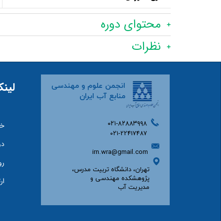
محتوای دوره
نظرات
لینک
انجمن علوم و مهندسی
منابع آب ایران
۰۲۱-۸۲۸۸۳۹۹۸
خا
۰۲۱-22417487
دو
irn.wra@gmail.com
رو
تهران، دانشگاه تربیت مدرس،
پژوهشکده مهندسی و
ار
مدیریت آب​​​​​​​