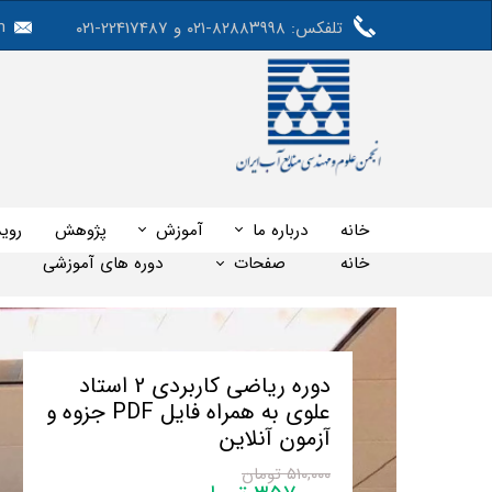
m
تلفکس: ۸۲۸۸۳۹۹۸-۰۲۱ و 22417487-۰۲۱
خانه
درباره ما
آموزش
پژوهش
روید
خانه
صفحات
دوره های آموزشی
وبینار رایگان اثرات تغییراقلیم بر دریاچه 
دوره ریاضی کاربردی 2 استاد
علوی به همراه فایل PDF جزوه و
آزمون آنلاین
۵۱۰,۰۰۰ تومان