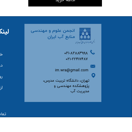
لینک
انجمن علوم و مهندسی
منابع آب ایران
۰۲۱-۸۲۸۸۳۹۹۸
خا
۰۲۱-22417487
دو
irn.wra@gmail.com
رو
تهران، دانشگاه تربیت مدرس،
پژوهشکده مهندسی و
ار
مدیریت آب​​​​​​​
تما