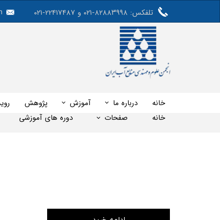
m
تلفکس: ۸۲۸۸۳۹۹۸-۰۲۱ و 22417487-۰۲۱
خانه
درباره ما
آموزش
پژوهش
روید
خانه
صفحات
دوره های آموزشی
وبینار رایگان اثرات تغییراقلیم بر دریاچه 
ادامه خرید