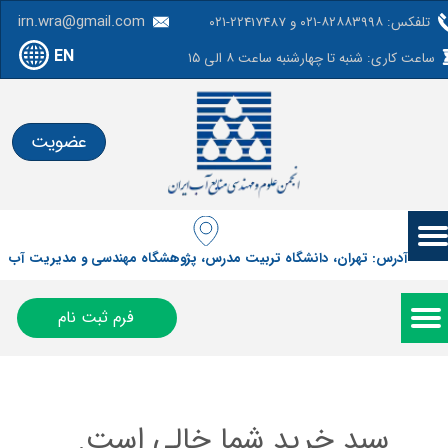
irn.wra@gmail.com
تلفکس: ۸۲۸۸۳۹۹۸-۰۲۱ و 22417487-۰۲۱
EN
ساعت کاری: شنبه تا چهارشنبه ساعت ۸ الی ۱۵
عضویت
آدرس: تهران، دانشگاه تربیت مدرس، پژوهشگاه مهندسی و مدیریت آب
فرم ثبت نام
سبد خرید شما خالی است.